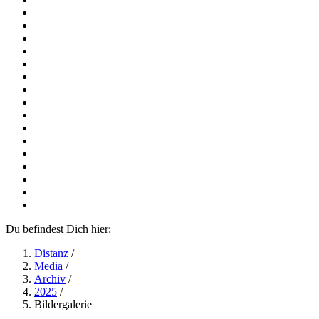
Du befindest Dich hier:
Distanz
/
Media
/
Archiv
/
2025
/
Bildergalerie